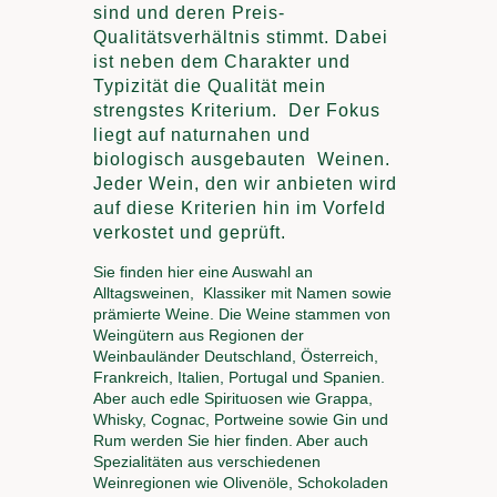
sind und deren Preis-
Sortiment
Qualitätsverhältnis stimmt. Dabei
Wein | Spirituosen
ist neben dem Charakter und
Besonderes | Seltenes
Typizität die Qualität mein
strengstes Kriterium. Der Fokus
liegt auf naturnahen und
Über mich
biologisch ausgebauten Weinen.
Standort | Anfahrt |
Impressum
Jeder Wein, den wir anbieten wird
Datenschutz
auf diese Kriterien hin im Vorfeld
verkostet und geprüft.
Sie finden hier eine Auswahl an
Alltagsweinen, Klassiker mit Namen sowie
prämierte Weine. Die Weine stammen von
Weingütern aus Regionen der
Weinbauländer Deutschland, Österreich,
Frankreich, Italien, Portugal und Spanien.
Aber auch edle Spirituosen wie Grappa,
Whisky, Cognac, Portweine sowie Gin und
Rum werden Sie hier finden. Aber auch
Spezialitäten aus verschiedenen
Weinregionen wie Olivenöle, Schokoladen